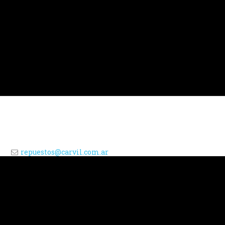
repuestos@carvil.com.ar
Av. 20 de Junio 575, Puerto Madryn
0280 4454688
+5492804603804
/
CarvilRepuestos